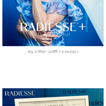
พญ. อาทิตยา เม่งศิริ ( อ.หมอนุ่น )