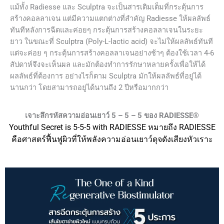
แม้ทั้ง Radiesse และ Sculptra จะเป็นสารเติมเต็มที่กระตุ้นการ
สร้างคอลลาเจน แต่มีความแตกต่างที่สำคัญ Radiesse ให้ผลลัพธ์
ทันทีหลังการฉีดและค่อยๆ กระตุ้นการสร้างคอลลาเจนในระยะ
ยาว ในขณะที่ Sculptra (Poly-L-lactic acid) จะไม่ให้ผลลัพธ์ทันที
แต่จะค่อย ๆ กระตุ้นการสร้างคอลลาเจนอย่างช้าๆ ต้องใช้เวลา 4-6
สัปดาห์จึงจะเห็นผล และมักต้องทำการรักษาหลายครั้งเพื่อให้ได้
ผลลัพธ์ที่ต้องการ อย่างไรก็ตาม Sculptra มักให้ผลลัพธ์ที่อยู่ได้
นานกว่า โดยสามารถอยู่ได้นานถึง 2 ปีหรือมากกว่า
เจาะลึกรหัสความอ่อนเยาว์ 5 – 5 – 5 ของ RADIESSE®
Youthful Secret is 5-5-5 with RADIESSE หมายถึง RADIESSE
คือศาสตร์ฟื้นฟูผิวที่ให้พลังความอ่อนเยาว์ดุจดังเสียงหัวเราะ