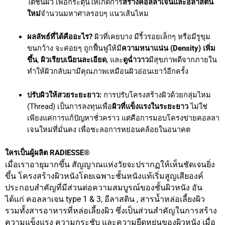
ใต้ชั้นผิว เพื่อกระตุ้นให้เกิดการ
สร้างคอลลาเจนและอีลาสติน
ใหม่
จำนวนมหาศาลรอบๆ แนวเส้นไหม
ผลลัพธ์ที่ได้คืออะไร?
ผิวที่เคยบาง มีริ้วรอยเล็กๆ หรือมีรูขุม
ขนกว้าง จะค่อยๆ ถูกฟื้นฟูให้มี
ความหนาแน่น (Density) เพิ่ม
ขึ้น
,
ผิวเรียบเนียนละเอียด
, และ
ดูฉ่ำวาว
มีสุขภาพดีจากภายใน
ทำให้ผิวกลับมามีคุณภาพเหมือนผิวอ่อนเยาว์อีกครั้ง
ปรับผิวให้สวยระยะยาว:
การปรับโครงสร้างผิวด้วยกลุ่มไหม
(Thread) เป็นการลงทุนเพื่อ
ผิวที่แข็งแรงในระยะยาว
ไม่ใช่
เพียงแค่การแก้ปัญหาชั่วคราว แต่คือการมอบโครงข่ายคอลลา
เจนใหม่ที่มั่นคง เพื่อชะลอการหย่อนคล้อยในอนาคต
ใครเป็นผู้ผลิต RADIESSE®
เมื่อเราอายุมากขึ้น สัญญาณแห่งวัยจะปรากฏให้เห็นชัดเจนยิ่ง
ขึ้น โครงสร้างผิวหนังโดยเฉพาะชั้นหนังแท้เริ่มสูญเสียองค์
ประกอบสำคัญที่มีส่วนต่อความสมบูรณ์ของชั้นผิวหนัง อัน
ได้แก่ คอลลาเจน type 1 & 3, อีลาสติน , สารน้ำหล่อเลี้ยงผิว
รวมทั้งสารอาหารที่หล่อเลี้ยงผิว ซึ่งเป็นส่วนสำคัญในการสร้าง
ความแข็งแรง ความกระชับ และความยืดหยุ่นของผิวหนัง เมื่อ