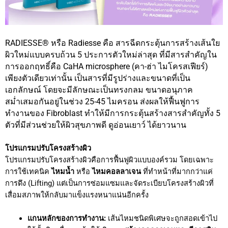
RADIESSE® หรือ Radiesse
คือ สารฉีดกระตุ้นการสร้างเส้นใย
ผิวใหม่แบบครบถ้วน 5 ประการตัวใหม่ล่าสุด ที่มีสารสำคัญใน
การออกฤทธิ์คือ CaHA microsphere (คา-ฮ่า ไมโครสเฟียร์)
เพียงตัวเดียวเท่านั้น เป็นสารที่มีรูปร่างและขนาดที่เป็น
เอกลักษณ์ โดยจะมีลักษณะเป็นทรงกลม ขนาดอนุภาค
สม่ำเสมอกันอยู่ในช่วง 25-45 ไมครอน ส่งผลให้ฟื้นฟูการ
ทำงานของ Fibroblast ทำให้มีการกระตุ้นสร้างสารสำคัญทั้ง 5
ตัวที่มีส่วนช่วยให้ผิวสุขภาพดี ดูอ่อนเยาว์ ได้ยาวนาน
โปรแกรมปรับโครงสร้างผิว
โปรแกรมปรับโครงสร้างผิวคือการฟื้นฟูผิวแบบองค์รวม โดยเฉพาะ
การใช้เทคนิค
ไหมน้ำ
หรือ
ไหมคอลลาเจน
ที่ทำหน้าที่มากกว่าแค่
การดึง (Lifting) แต่เป็นการซ่อมแซมและจัดระเบียบโครงสร้างผิวที่
เสื่อมสภาพให้กลับมาแข็งแรงหนาแน่นอีกครั้ง
แกนหลักของการทำงาน:
เส้นไหมชนิดพิเศษจะถูกสอดเข้าไป