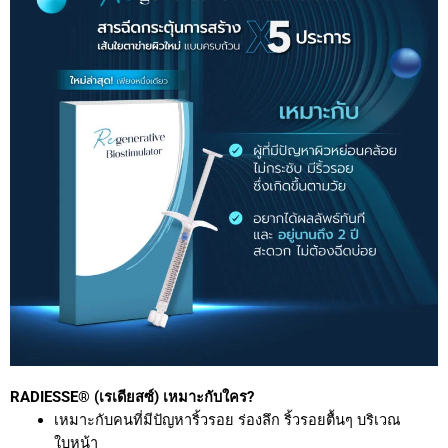
RADIESSE® (เรเดียสซ์) เหมาะกับใคร?
เหมาะกับคนที่มี
ปัญหาริ้วรอย ร่องลึก ริ้วรอยตื้นๆ บริเวณ
ใบหน้า