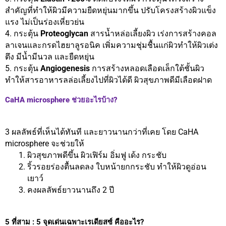
สำคัญที่ทำให้ผิวมีความยืดหยุ่นมากขึ้น ปรับโครงสร้างผิวแข็ง
แรง ไม่เป็นร่องเหี่ยวย่น
4. กระตุ้น
Proteoglycan
สารน้ำหล่อเลี้ยงผิว
เร่งการสร้างคอล
ลาเจนและกรดไฮยาลูรอนิค เพิ่มความชุ่มชื้นแก่ผิวทำให้ผิวเต่ง
ตึง มีน้ำมีนวล และยืดหยุ่น
5. กระตุ้น
Angiogenesis
การสร้างหลอดเลือดเล็กใต้ชั้นผิว
ทำให้สารอาหารลล่อเลี้ยงไปที่ผิวได้ดี ผิวสุขภาพดีมีเลือดฝาด
CaHA microsphere ช่วยอะไรบ้าง?
3 ผลลัพธ์ที่เห็นได้ทันที และยาวนานกว่าที่เคย
โดย CaHA
microsphere จะช่วยให้
ผิวสุขภาพดีขึ้น ผิวเฟิร์ม อิ่มฟู เด้ง กระชับ
ริ้วรอยร่องตื้นลดลง ใบหน้ายกกระชับ ทำให้ผิวดูอ่อน
เยาว์
คงผลลัพธ์ยาวนานถึง 2 ปี
5 ที่สาม : 5 จุดเด่นเฉพาะเรเดียสซ์ คืออะไร?