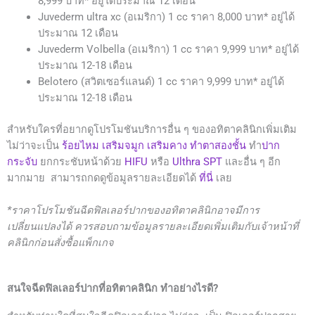
8,999 บาท* อยู่ได้ประมาณ 12 เดือน
Juvederm ultra xc (อเมริกา) 1 cc ราคา 8,000 บาท* อยู่ได้
ประมาณ 12 เดือน
Juvederm Volbella (อเมริกา) 1 cc ราคา 9,999 บาท* อยู่ได้
ประมาณ 12-18 เดือน
Belotero (สวิตเซอร์แลนด์) 1 cc ราคา 9,999 บาท* อยู่ได้
ประมาณ 12-18 เดือน
สำหรับใครที่อยากดูโปรโมชันบริการอื่น ๆ ของอทิตาคลินิกเพิ่มเติม
ไม่ว่าจะเป็น
ร้อยไหม
เสริมจมูก
เสริมคาง
ทำตาสองชั้น
ทำ
ปาก
กระจับ
ยกกระชับหน้าด้วย
HIFU
หรือ
Ulthra SPT
และอื่น ๆ อีก
มากมาย สามารถกดดูข้อมูลรายละเอียดได้
ที่นี่
เลย
*ราคาโปรโมชันฉีดฟิลเลอร์ปากของอทิตาคลินิกอาจมีการ
เปลี่ยนแปลงได้ ควรสอบถามข้อมูลรายละเอียดเพิ่มเติมกับเจ้าหน้าที่
คลินิกก่อนสั่งซื้อแพ็กเกจ
สนใจฉีดฟิลเลอร์ปากที่อทิตาคลินิก ทำอย่างไรดี?