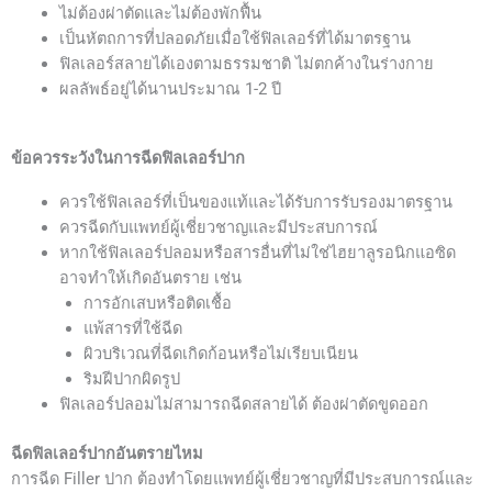
ไม่ต้องผ่าตัดและไม่ต้องพักฟื้น
เป็นหัตถการที่ปลอดภัยเมื่อใช้ฟิลเลอร์ที่ได้มาตรฐาน
ฟิลเลอร์สลายได้เองตามธรรมชาติ ไม่ตกค้างในร่างกาย
ผลลัพธ์อยู่ได้นานประมาณ 1-2 ปี
ข้อควรระวังในการฉีดฟิลเลอร์ปาก
ควรใช้ฟิลเลอร์ที่เป็นของแท้และได้รับการรับรองมาตรฐาน
ควรฉีดกับแพทย์ผู้เชี่ยวชาญและมีประสบการณ์
หากใช้ฟิลเลอร์ปลอมหรือสารอื่นที่ไม่ใช่ไฮยาลูรอนิกแอซิด
อาจทำให้เกิดอันตราย เช่น
การอักเสบหรือติดเชื้อ
แพ้สารที่ใช้ฉีด
ผิวบริเวณที่ฉีดเกิดก้อนหรือไม่เรียบเนียน
ริมฝีปากผิดรูป
ฟิลเลอร์ปลอมไม่สามารถฉีดสลายได้ ต้องผ่าตัดขูดออก
ฉีดฟิลเลอร์ปากอันตรายไหม
การ
ฉีด Filler ปาก
ต้องทำโดยแพทย์ผู้เชี่ยวชาญที่มีประสบการณ์และ