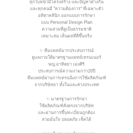
ทุกใบหน้ามีโครงสร้าง และปัญหาต่างกัน
และทุกคนมี “ความต้องการ” ที่เฉพาะตัว
อทิตาคลินิก ออกแบบการรักษา
แบบ Personal Design Plan
ความสวยที่ดูเป็นธรรมชาติ
เหมาะสม เห็นผลที่ดีขึ้นจริง
✨ ทีมแพทย์มากประสบการณ์
ดูแลภายใต้มาตรฐานแพทย์เทรนเนอร์
พญ.อาทิตยา เม่งศิริ
ประสบการณ์ความงามกว่า20ปี
ทีมแพทย์ผ่านการเทรนนิ่งการใช้ผลิตภัณฑ์
จากบริษัทยา ทั้งในและต่างประเทศ
✨ มาตรฐานการรักษา
ใช้ผลิตภัณฑ์สั่งตรงจากบริษัท
และผ่านการขึ้นทะเบียนถูกต้อง
สวยมั่นใจ ปลอดภัย เช็คได้