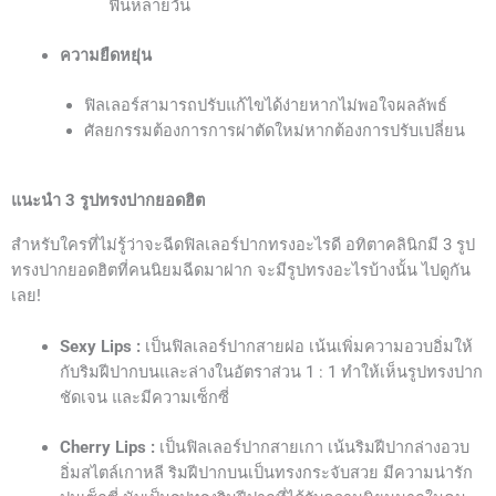
ฟื้นหลายวัน
ความยืดหยุ่น
ฟิลเลอร์สามารถปรับแก้ไขได้ง่ายหากไม่พอใจผลลัพธ์
ศัลยกรรมต้องการการผ่าตัดใหม่หากต้องการปรับเปลี่ยน
แนะนำ 3 รูปทรงปากยอดฮิต
สำหรับใครที่ไม่รู้ว่าจะฉีด
ฟิลเลอร์ปาก
ทรงอะไรดี อทิตาคลินิกมี 3 รูป
ทรงปากยอดฮิตที่คนนิยมฉีดมาฝาก จะมีรูปทรงอะไรบ้างนั้น ไปดูกัน
เลย!
Sexy Lips :
เป็น
ฟิลเลอร์ปาก
สายฝอ เน้นเพิ่มความอวบอิ่มให้
กับริมฝีปากบนและล่างในอัตราส่วน 1 : 1 ทำให้เห็นรูปทรงปาก
ชัดเจน และมีความเซ็กซี่
Cherry Lips :
เป็น
ฟิลเลอร์ปาก
สายเกา เน้นริมฝีปากล่างอวบ
อิ่มสไตล์เกาหลี ริมฝีปากบนเป็นทรงกระจับสวย มีความน่ารัก