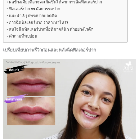
ผลข้างเคียงที่อาจจะเกิดขึ้นได้จากการฉีดฟิลเลอร์ปาก
ฟิลเลอร์ปาก vs ศัลยกรรมปาก
แนะนำ 3 รูปทรงปากยอดฮิต
การฉีดฟิลเลอร์ปาก ราคาเท่าไหร่?
สนใจฉีดฟิลเลอร์ปากที่อทิตาคลินิก ทำอย่างไรดี?
คำถามที่พบบ่อย
เปรียบเทียบภาพรีวิวก่อนและหลังฉีดฟิลเลอร์ปาก