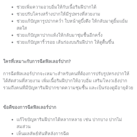
ช่วยเพิ่มความอวบอิ่มให้กับเนื้อริมฝีปากได้
ช่วยปรับโครงสร้างปากให้มีรูปทรงที่สวยงาม
ช่วยแก้ปัญหารูปปากคว่ำ ใบหน้าดูบึ้งตึง ให้กลับมาดูยิ้มแย้ม
สดใส
ช่วยแก้ปัญหาปากแห้งให้กลับมาชุ่มชื้นอีกครั้ง
ช่วยแก้ปัญหาริ้วรอย เส้นร่องบนริมฝีปาก ให้ดูตื้นขึ้น
ใครที่เหมาะกับการฉีดฟิลเลอร์ปาก?
การฉีด
ฟิลเลอร์ปาก
จะเหมาะสำหรับคนที่ต้องการปรับรูปทรงปากให้
ได้สัดส่วนที่สวยงาม เพิ่มเนื้อริมฝีปากให้อวบอิ่ม เสริมโหงวเฮ้งปาก
รวมถึงคนที่มีปัญหาริมฝีปากขาดความชุ่มชื้น และเป็นร่องดูมีอายุด้วย
ข้อดีของการฉีดฟิลเลอร์ปาก
แก้ไขปัญหาริมฝีปากได้หลากหลาย เช่น ปากบาง ปากไม่
สมส่วน
เห็นผลลัพธ์ทันทีหลังการฉีด