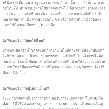
ใช้ฟิลเลอร์ที่ผ่านมาตรฐานความปลอดภัยเท่านั้น อย่างไรก็ตาม หาก
ฉีดโดยผู้ที่ไม่มีความรู้หรือใช้ผลิตภัณฑ์ที่ไม่ได้มาตรฐาน อาจเสี่ยงต่อ
การเกิดภาวะแทรกซ้อน เช่น การติดเชื้อ อาการบวมผิดปกติ หรือฟิล
เลอร์เคลื่อนตัว เพื่อความปลอดภัย ควรเลือกคลินิกที่น่าเชื่อถือและ
แพทย์ที่มีความเชี่ยวชาญในการฉีด
ฉีดฟิลเลอร์ปากต้องใช้กี่ cc?
ปริมาณฟิลเลอร์ที่ใช้ฉีดจะแตกต่างกันไปในแต่ละคน ขึ้นอยู่กับปัญหา
ริมฝีปากเดิม และเป้าหมายในการรักษา แต่โดยทั่วไปแล้วการฉีด
ฟิล
เลอร์ปาก
1 cc ก็เพียงพอสำหรับคนที่อยากเติมปากให้สวยงามแล้ว แต่
สำหรับใครที่ต้องการริมฝีปากที่มีความอวบอิ่มมาก ๆ ก็อาจจะต้องใช้
ฟิลเลอร์ถึง 2 cc
ฉีดฟิลเลอร์ปากอยู่ได้นานไหม?
ระยะเวลาผลลัพธ์ของการฉีด
ฟิลเลอร์ปาก
จะแตกต่างกันไปตามยี่ห้อ
ฟิลเลอร์ที่ใช้ฉีด และการดูแลร่างกายของแต่ละคน แต่โดยส่วนใหญ่