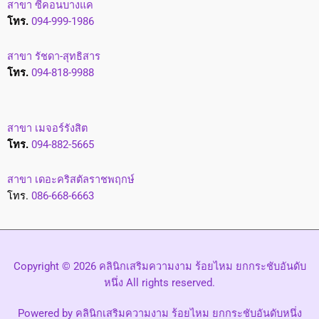
สาขา ซีคอนบางแค
โทร.
094-999-1986
สาขา รัชดา-สุทธิสาร
โทร.
094-818-9988
สาขา เมจอร์รังสิต
โทร.
094-882-5665
สาขา เดอะคริสตัลราชพฤกษ์
โทร.
086-668-6663
Copyright © 2026 คลินิกเสริมความงาม ร้อยไหม ยกกระชับอันดับ
หนึ่ง All rights reserved.
Powered by คลินิกเสริมความงาม ร้อยไหม ยกกระชับอันดับหนึ่ง