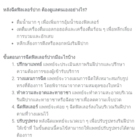
หลังฉีดฟิลเลอร์ปาก ต้องดูแลตนเองอย่างไร?
ดื่มน้ำมาก ๆ เพื่อเพิ่มการอุ้มน้ำของฟิลเลอร์
งดดื่มเครื่องดื่มแอลกอฮอล์และเครื่องดื่มร้อน ๆ เพื่อหลีกเลี่ยง
การบวมและอักเสบ
หลีกเลี่ยงการดึงหรือลอกหนังริมฝีปาก
ขั้นตอนการฉีดฟิลเลอร์ปากมีอะไรบ้าง
ปรึกษาแพทย์
แพทย์จะประเมินสภาพริมฝีปากและปรึกษา
ความต้องการของผู้เข้ารับบริการ
วางแผนการฉีด
แพทย์จะวางแผนการฉีดให้เหมาะสมกับรูป
ทรงที่ต้องการ โดยพิจารณาจากความสมดุลของใบหน้า
ทำความสะอาดและทายาชา
แพทย์จะทำความสะอาดบริเวณ
ริมฝีปากและทายาชาหรือฉีดยาชาเพื่อลดความเจ็บปวด
ฉีดฟิลเลอร์
แพทย์จะค่อย ๆ ฉีดฟิลเลอร์ลงในบริเวณริมฝีปาก
ตามที่วางแผนไว้
ปรับรูปทรง
หลังฉีดแพทย์จะนวดเบา ๆ เพื่อปรับรูปทรงริมฝีปาก
ให้เข้าที่ ในขั้นตอนนี้คนไข้สามารถให้แพทย์ปรับรูปทรงได้ตาม
ต้องการ