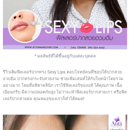
* ผลลัพธ์ที่ได้ขึ้นอยู่กับแต่ละบุคคล
รีวิวเติม
ฟิลเลอร์ปาก
ทรง Sexy Lips ตอบโจทย์คนที่ชอบให้ปากสวย
อวบอิ่ม ปากทรงกระจับสวยงาม ช่วยเพิ่มเสน่ห์ให้กับใบหน้าโดยรวม
อย่างมาก โดยที่อทิตาคลินิก เราใช้ฟิลเลอร์ของแท้ ได้คุณภาพ เนื้อ
เนียนกริบ มีความปลอดภัยสูง ไม่ว่าจะทำ
ฟิลเลอร์ปาก
สายเกา
หรือ
ฟิล
เลอร์ปาก
สายฝอ
คุณหมอของเราก็ทำได้หมด!