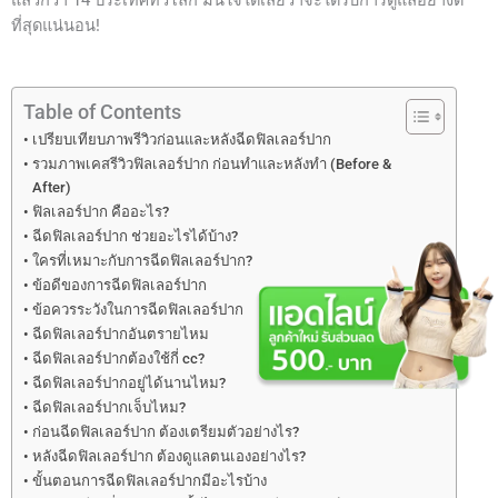
ที่สุดแน่นอน!
Table of Contents
เปรียบเทียบภาพรีวิวก่อนและหลังฉีดฟิลเลอร์ปาก
รวมภาพเคสรีวิวฟิลเลอร์ปาก ก่อนทำและหลังทำ (Before &
After)
ฟิลเลอร์ปาก คืออะไร?
ฉีดฟิลเลอร์ปาก ช่วยอะไรได้บ้าง?
ใครที่เหมาะกับการฉีดฟิลเลอร์ปาก?
ข้อดีของการฉีดฟิลเลอร์ปาก
ข้อควรระวังในการฉีดฟิลเลอร์ปาก
ฉีดฟิลเลอร์ปากอันตรายไหม
ฉีดฟิลเลอร์ปากต้องใช้กี่ cc?
ฉีดฟิลเลอร์ปากอยู่ได้นานไหม?
ฉีดฟิลเลอร์ปากเจ็บไหม?
ก่อนฉีดฟิลเลอร์ปาก ต้องเตรียมตัวอย่างไร?
หลังฉีดฟิลเลอร์ปาก ต้องดูแลตนเองอย่างไร?
ขั้นตอนการฉีดฟิลเลอร์ปากมีอะไรบ้าง