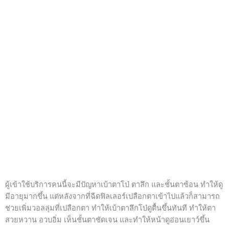
ผู้เข้าใช้บริการคนนี้จะมีปัญหาเบ้าตาโบ๋ ตาลึก และชั้นตาซ้อน ทำให้ดู
มีอายุมากขึ้น แต่หลังจากที่ฉีด
ฟิลเลอร์เปลือกตา
เข้าไปแล้วก็สามารถ
ช่วยเพิ่มวอลลุ่มที่เปลือกตา ทำให้เบ้าตาลึกโบ๋ดูตื้นขึ้นทันที ทำให้ตา
สวยหวาน อวบอิ่ม เห็นชั้นตาชัดเจน และทำให้หน้าดูอ่อนเยาว์ขึ้น