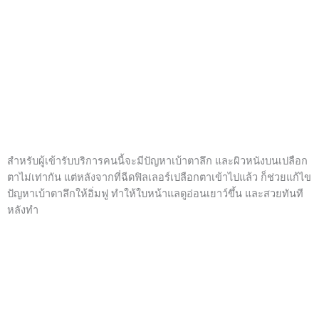
สำหรับผู้เข้ารับบริการคนนี้จะมีปัญหาเบ้าตาลึก และผิวหนังบนเปลือก
ตาไม่เท่ากัน แต่หลังจากที่ฉีด
ฟิลเลอร์เปลือกตา
เข้าไปแล้ว ก็ช่วยแก้ไข
ปัญหาเบ้าตาลึกให้อิ่มฟู ทำให้ใบหน้าแลดูอ่อนเยาว์ขึ้น และสวยทันที
หลังทำ