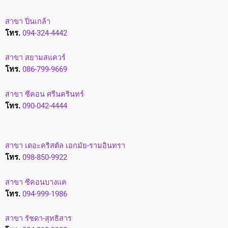
สาขา ปิ่นเกล้า
โทร.
094-324-4442
สาขา สยามสแควร์
โทร.
086-799-9669
สาขา ซีคอน ศรีนครินทร์
โทร.
090-042-4444
สาขา เดอะคริสตัล เอกมัย-รามอินทรา
โทร.
098-850-9922
สาขา ซีคอนบางแค
โทร.
094-999-1986
สาขา รัชดา-สุทธิสาร