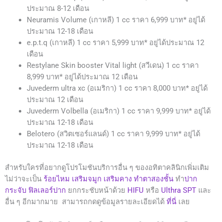
ประมาณ 8-12 เดือน
Neuramis Volume (เกาหลี) 1 cc ราคา 6,999 บาท* อยู่ได้
ประมาณ 12-18 เดือน
e.p.t.q (เกาหลี) 1 cc ราคา 5,999 บาท* อยู่ได้ประมาณ 12
เดือน
Restylane Skin booster Vital light (สวีเดน) 1 cc ราคา
8,999 บาท* อยู่ได้ประมาณ 12 เดือน
Juvederm ultra xc (อเมริกา) 1 cc ราคา 8,000 บาท* อยู่ได้
ประมาณ 12 เดือน
Juvederm Volbella (อเมริกา) 1 cc ราคา 9,999 บาท* อยู่ได้
ประมาณ 12-18 เดือน
Belotero (สวิตเซอร์แลนด์) 1 cc ราคา 9,999 บาท* อยู่ได้
ประมาณ 12-18 เดือน
สำหรับใครที่อยากดูโปรโมชันบริการอื่น ๆ ของอทิตาคลินิกเพิ่มเติม
ไม่ว่าจะเป็น
ร้อยไหม
เสริมจมูก
เสริมคาง
ทำตาสองชั้น
ทำ
ปาก
กระจับ
ฟิลเลอร์ปาก
ยกกระชับหน้าด้วย
HIFU
หรือ
Ulthra SPT
และ
อื่น ๆ อีกมากมาย สามารถกดดูข้อมูลรายละเอียดได้
ที่นี่
เลย