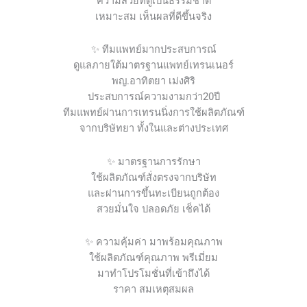
ความสวยที่ดูเป็นธรรมชาติ
เหมาะสม เห็นผลที่ดีขึ้นจริง
✨ ทีมแพทย์มากประสบการณ์
ดูแลภายใต้มาตรฐานแพทย์เทรนเนอร์
พญ.อาทิตยา เม่งศิริ
ประสบการณ์ความงามกว่า20ปี
ทีมแพทย์ผ่านการเทรนนิ่งการใช้ผลิตภัณฑ์
จากบริษัทยา ทั้งในและต่างประเทศ
✨ มาตรฐานการรักษา
ใช้ผลิตภัณฑ์สั่งตรงจากบริษัท
และผ่านการขึ้นทะเบียนถูกต้อง
สวยมั่นใจ ปลอดภัย เช็คได้
✨ ความคุ้มค่า มาพร้อมคุณภาพ
ใช้ผลิตภัณฑ์คุณภาพ พรีเมี่ยม
มาทำโปรโมชั่นที่เข้าถึงได้
ราคา สมเหตุสมผล