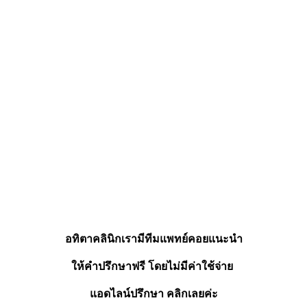
อทิตาคลินิกเรามีทีมแพทย์คอยแนะนำ
ให้คำปรึกษาฟรี โดยไม่มีค่าใช้จ่าย 
แอดไลน์ปรึกษา คลิกเลยค่ะ