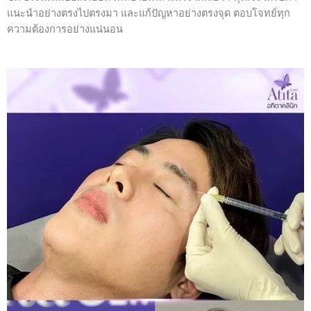
แนะนำอย่างตรงไปตรงมา และแก้ปัญหาอย่างตรงจุด ตอบโจทย์ทุก
ความต้องการอย่างแน่นอน