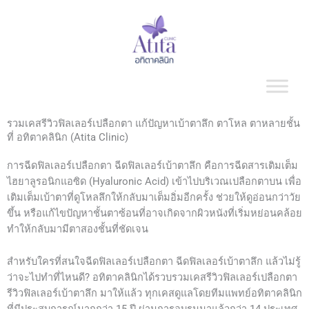
Skip
to
content
รวมเคสรีวิวฟิลเลอร์เปลือกตา แก้ปัญหาเบ้าตาลึก ตาโหล ตาหลายชั้น
ที่ อทิตาคลินิก (Atita Clinic)
การฉีด
ฟิลเลอร์เปลือกต
า ฉีดฟิลเลอร์เบ้าตาลึก คือการฉีดสารเติมเต็ม
ไฮยาลูรอนิกแอซิด (Hyaluronic Acid) เข้าไปบริเวณเปลือกตาบน เพื่อ
เติมเต็มเบ้าตาที่ดูโหลลึกให้กลับมาเต็มอิ่มอีกครั้ง ช่วยให้ดูอ่อนกว่าวัย
ขึ้น หรือแก้ไขปัญหาชั้นตาซ้อนที่อาจเกิดจากผิวหนังที่เริ่มหย่อนคล้อย
ทำให้กลับมามีตาสองชั้นที่ชัดเจน
สำหรับใครที่สนใจฉีด
ฟิลเลอร์เปลือกตา
ฉีดฟิลเลอร์เบ้าตาลึก แล้วไม่รู้
ว่าจะไปทำที่ไหนดี? อทิตาคลินิกได้รวบรวมเคสรีวิว
ฟิลเลอร์เปลือกตา
รีวิวฟิลเลอร์เบ้าตาลึก มาให้แล้ว ทุกเคสดูแลโดยทีมแพทย์อทิตาคลินิก
ที่มีประสบการณ์มากกว่า 15 ปี ผ่านการอบรมมาแล้วกว่า 14 ประเทศ