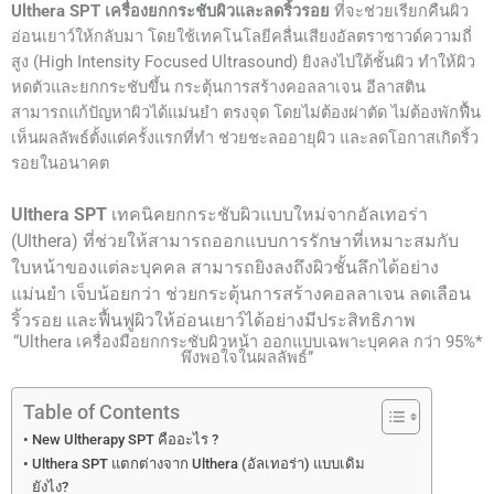
Ulthera SPT เครื่องยกกระชับผิวและลดริ้วรอย
ที่จะช่วยเรียกคืนผิว
อ่อนเยาว์ให้กลับมา โดยใช้เทคโนโลยีคลื่นเสียงอัลตราซาวด์ความถี่
สูง (High Intensity Focused Ultrasound) ยิงลงไปใต้ชั้นผิว ทำให้ผิว
หดตัวและยกกระชับขึ้น กระตุ้นการสร้างคอลลาเจน อีลาสติน
สามารถแก้ปัญหาผิวได้แม่นยำ ตรงจุด โดยไม่ต้องผ่าตัด ไม่ต้องพักฟื้น
เห็นผลลัพธ์ตั้งแต่ครั้งแรกที่ทำ ช่วยชะลออายุผิว และลดโอกาสเกิดริ้ว
รอยในอนาคต
Ulthera SPT
เทคนิคยกกระชับผิวแบบใหม่จากอัลเทอร่า
(Ulthera) ที่ช่วยให้สามารถออกแบบการรักษาที่เหมาะสมกับ
ใบหน้าของแต่ละบุคคล สามารถยิงลงถึงผิวชั้นลึกได้อย่าง
แม่นยำ เจ็บน้อยกว่า ช่วยกระตุ้นการสร้างคอลลาเจน ลดเลือน
ริ้วรอย และฟื้นฟูผิวให้อ่อนเยาว์ได้อย่างมีประสิทธิภาพ
“Ulthera เครื่องมือยกกระชับผิวหน้า ออกแบบเฉพาะบุคคล กว่า 95%*
พึงพอใจในผลลัพธ์”
Table of Contents
New Ultherapy SPT คืออะไร ?
Ulthera SPT แตกต่างจาก Ulthera (อัลเทอร่า) แบบเดิม
ยังไง?