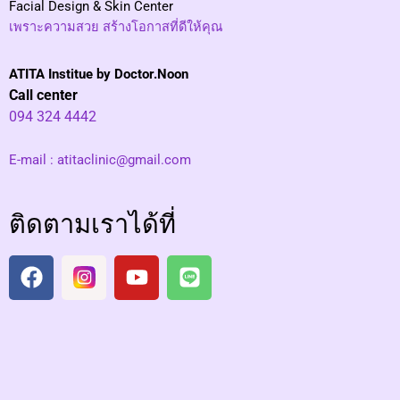
Facial Design & Skin Center
เพราะความสวย สร้างโอกาสที่ดีให้คุณ
ATITA Institue by Doctor.Noon
Call center
094 324 4442
E-mail :
atitaclinic@gmail.com
ติดตามเราได้ที่
F
I
Y
L
a
n
o
i
c
s
u
n
e
t
t
e
b
a
u
o
g
b
o
r
e