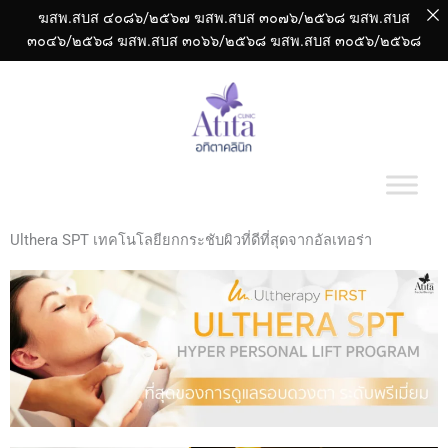
Skip
ฆสพ.สบส ๔๐๘๖/๒๕๖๗
ฆสพ.สบส ๓๐๗๖/๒๕๖๘
ฆสพ.สบส
to
๓๐๔๖/๒๕๖๘
ฆสพ.สบส ๓๐๖๖/๒๕๖๘ ฆสพ.สบส ๓๐๕๖/๒๕๖๘
content
Ulthera SPT เทคโนโลยียกกระชับผิวที่ดีที่สุดจากอัลเทอร่า