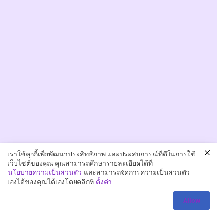
k
a
m
A
t
i
t
a
c
l
i
n
i
อทิตาคลินิก มี 8 สาขา
c
เราใช้คุกกี้เพื่อพัฒนาประสิทธิภาพ และประสบการณ์ที่ดีในการใช้
เว็บไซต์ของคุณ คุณสามารถศึกษารายละเอียดได้ที่
นโยบายความเป็นส่วนตัว
และสามารถจัดการความเป็นส่วนตัว
สาขา ปิ่นเกล้า
เองได้ของคุณได้เองโดยคลิกที่
ตั้งค่า
โทร.
094-324-4442
Allow
สาขา สยามสแควร์