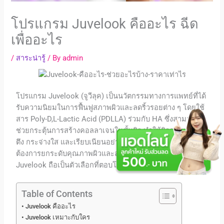
โปรแกรม Juvelook คืออะไร ฉีด
เพื่ออะไร
/
สาระน่ารู้
/ By
admin
โปรแกรม
Juvelook
(
จูวีลุค
) เป็นนวัตกรรมทางการแพทย์ที่ได้
รับความนิยมในการฟื้นฟูสภาพผิวและลดริ้วรอยต่าง ๆ โดยใช้
สาร Poly-D,L-Lactic Acid (PDLLA) ร่วมกับ HA ซึ่งสามารถ
ช่วยกระตุ้นการสร้างคอลลาเจนในชั้นผิว ทำให้ผิวกลับมาดูเต่ง
ตึง กระจ่างใส และเรียบเนียนอย่างเป็นธรรมชาติ สำหรับผู้ที่
ต้องการยกระดับคุณภาพผิวและลดสัญญาณของความแก่
Juvelook
ถือเป็นตัวเลือกที่ตอบโจทย์
Table of Contents
Juvelook คืออะไร
Juvelook เหมาะกับใคร