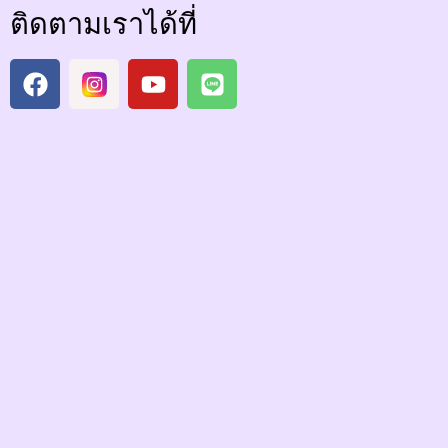
ติดตามเราได้ที่
F
I
Y
L
a
n
o
i
c
s
u
n
e
t
t
e
b
a
u
o
g
b
o
r
e
k
a
m
A
t
i
t
a
c
l