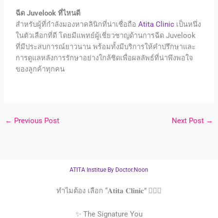
ฉีด
Juvelook
ที่ไหนดี
สำหรับผู้ที่กำลังมองหาคลินิกที่น่าเชื่อถือ
Atita Clinic
เป็นหนึ่ง
ในตัวเลือกที่ดี โดยมีแพทย์ผู้เชี่ยวชาญด้านการฉีด
Juvelook
ที่มีประสบการณ์ยาวนาน พร้อมทั้งมีบริการให้คำปรึกษาและ
การดูแลหลังการรักษาอย่างใกล้ชิดเพื่อผลลัพธ์ที่น่าพึงพอใจ
ของลูกค้าทุกคน
←
Previous Post
Next Post
→
ATITA Institue By Doctor.Noon
ทำไมต้อง เลือก “𝐀𝐭𝐢𝐭𝐚 𝐂𝐥𝐢𝐧𝐢𝐜” 👩🏻‍⚕️
✨ The Signature You