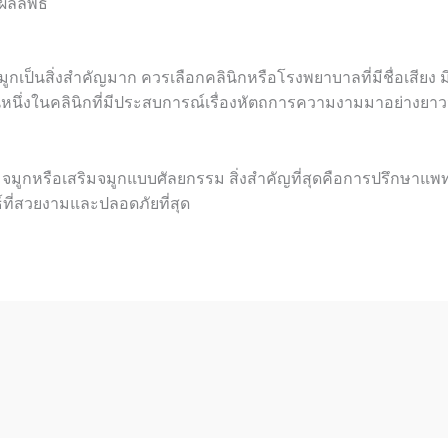
ผลลัพธ์
มูก
เป็นสิ่งสำคัญมาก ควรเลือกคลินิกหรือโรงพยาบาลที่มีชื่อเสียง ม
หนึ่งในคลินิกที่มีประสบการณ์เรื่องหัตถการความงามมาอย่างยาวนา
จมูก
หรือ
เสริมจมูก
แบบศัลยกรรม สิ่งสำคัญที่สุดคือการปรึกษ
าแพท
ธ์ที่สวยงามและปลอดภัยที่สุด