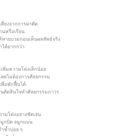
สี่ยงจากการผ่าตัด
านหรือเรียน
้หายบวมก่อนเห็นผลลัพธ์จริง
ำได้ยากกว่า
ารเพิ่มความโด่งเล็กน้อย
้น โดยไม่ต้องการศัลยกรรม
ื่อพักฟื้นได้
ก่อนตัดสินใจทำศัลยกรรมถาวร
มความโด่งอย่างชัดเจน
 จมูกบิด จมูกแบน
ทำซ้ำบ่อย ๆ