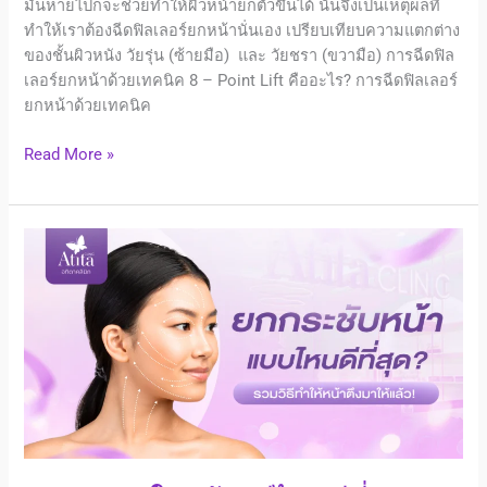
มันหายไปก็จะช่วยทำให้ผิวหน้ายกตัวขึ้นได้ นั่นจึงเป็นเหตุผลที่
ทำให้เราต้องฉีดฟิลเลอร์ยกหน้านั่นเอง เปรียบเทียบความแตกต่าง
ของชั้นผิวหนัง วัยรุ่น (ซ้ายมือ) และ วัยชรา (ขวามือ) การฉีดฟิล
เลอร์ยกหน้าด้วยเทคนิค 8 – Point Lift คืออะไร? การฉีดฟิลเลอร์
ยกหน้าด้วยเทคนิค
Read More »
ยก
กระชับ
ใบหน้า
วิธี
ไหน
ดี
ที่สุด
อ
ทิต
า