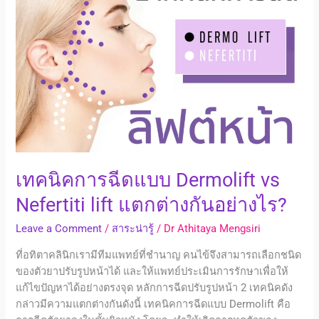
ฉีด
แบบ
Dermolift
vs
Nefertiti
lift
แตก
ต่าง
กัน
อย่างไร?
เทคนิคการฉีดแบบ Dermolift vs
Nefertiti lift แตกต่างกันอย่างไร?
Leave a Comment
/
สาระน่ารู้
/
Dr Athitaya Mengsiri
ที่อทิตาคลินิกเรามีทีมแพทย์ที่ชำนาญ คนไข้จึงสามารถเลือกชนิด
ของตัวยาปรับรูปหน้าได้ และให้แพทย์ประเมินการรักษาเพื่อให้
แก้ไขปัญหาได้อย่างตรงจุด หลักการฉีดปรับรูปหน้า 2 เทคนิคดัง
กล่าวมีความแตกต่างกันดังนี้ เทคนิคการฉีดแบบ Dermolift คือ