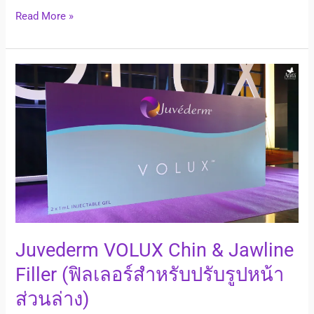
การ
Read More »
ร้อย
ไหม:
PDO
Juvederm
vs
VOLUX
PLLA
Chin
vs
&
PCL
Jawline
Filler
(ฟิล
เลอ
ร์
สำหรับ
ปรับ
Juvederm VOLUX Chin & Jawline
รูป
หน้า
Filler (ฟิลเลอร์สำหรับปรับรูปหน้า
ส่วน
ส่วนล่าง)
ล่าง)