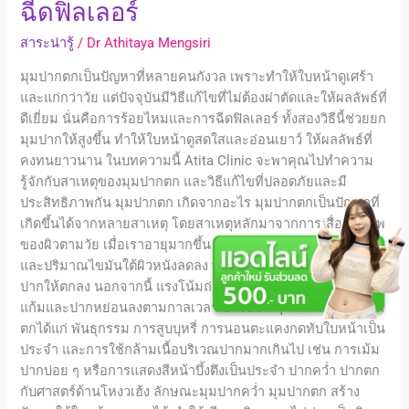
ฉีดฟิลเลอร์
ปาก
ตก
สาระน่ารู้
/
Dr Athitaya Mengsiri
ด้วย
มุมปากตกเป็นปัญหาที่หลายคนกังวล เพราะทำให้ใบหน้าดูเศร้า
วิธี
และแก่กว่าวัย แต่ปัจจุบันมีวิธีแก้ไขที่ไม่ต้องผ่าตัดและให้ผลลัพธ์ที่
ร้อย
ดีเยี่ยม นั่นคือการร้อยไหมและการฉีดฟิลเลอร์ ทั้งสองวิธีนี้ช่วยยก
ไหม
มุมปากให้สูงขึ้น ทำให้ใบหน้าดูสดใสและอ่อนเยาว์ ให้ผลลัพธ์ที่
ฉีด
คงทนยาวนาน ในบทความนี้ Atita Clinic จะพาคุณไปทำความ
ฟิล
รู้จักกับสาเหตุของมุมปากตก และวิธีแก้ไขที่ปลอดภัยและมี
เลอ
ประสิทธิภาพกัน มุมปากตก เกิดจากอะไร มุมปากตกเป็นปัญหาที่
ร์
เกิดขึ้นได้จากหลายสาเหตุ โดยสาเหตุหลักมาจากการเสื่อมสภาพ
ของผิวตามวัย เมื่อเราอายุมากขึ้น ผิวหนังจะสูญเสียความยืดหยุ่น
และปริมาณไขมันใต้ผิวหนังลดลง ทำให้ผิวหย่อนคล้อยและดึงมุม
ปากให้ตกลง นอกจากนี้ แรงโน้มถ่วงก็มีส่วนทำให้เนื้อเยื่อบริเวณ
แก้มและปากหย่อนลงตามกาลเวลา ปัจจัยอื่น ๆ ที่ส่งผลให้มุมปาก
ตกได้แก่ พันธุกรรม การสูบบุหรี่ การนอนตะแคงกดทับใบหน้าเป็น
ประจำ และการใช้กล้ามเนื้อบริเวณปากมากเกินไป เช่น การเม้ม
ปากบ่อย ๆ หรือการแสดงสีหน้าบึ้งตึงเป็นประจำ ปากคว่ำ ปากตก
กับศาสตร์ด้านโหงวเฮ้ง ลักษณะมุมปากคว่ำ มุมปากตก สร้าง