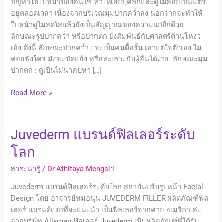
ปัญหาให้ใบหน้าของคนไข้ ทำให้เสียบุคลิกและดูไม่ค่อยเป็นมิตร
อยู่ตลอดเวลา เนื่องจากบริเวณมุมปากคว่ำลง นอกจากจะทำให้
ใบหน้าดูไม่สดใสแล้วยังเป็นสัญญาณของความแก่อีกด้วย
ลักษณะรูปปากคว่ำ หรือปากตก ยังสัมพันธ์กับศาสตร์ด้านโหงว
เฮ้ง ดังนี้ ลักษณะปากคว่ำ : จะเป็นคนดื้อรั้น เอาแต่ใจตัวเอง ไม่
ค่อยฟังใคร มักจะขัดแย้ง หรือทะเลาะกับผู้อื่นได้ง่าย ลักษณะมุม
ปากตก : ดูเป็นไม่น่าคบหา […]
Read More »
Juvederm
Juvederm แบรนด์ฟิลเลอร์ระดับ
แบ
โลก
รนด์ฟิล
เลอ
สาระน่ารู้
/
Dr Athitaya Mengsiri
ร์
Juvederm แบรนด์ฟิลเลอร์ระดับโลก สถาบันปรับรูปหน้า Facial
ระดับ
Design โดย อาจารย์หมอนุ่น JUVEDERM FILLER ผลิตภัณฑ์ฟิล
โลก
เลอร์ แบรนด์แรกที่จะแนะนำ เป็นฟิลเลอร์จากค่าย อเมริกา ค่ะ
จากบริษัท Allergan ฟิลเลอร์ Juvederm เป็นผลิตภัณฑ์ที่ได้รับ