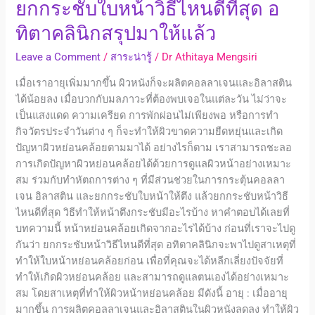
คลินิก
ยกกระชับใบหน้าวิธีไหนดีที่สุด อ
สรุป
ทิตาคลินิกสรุปมาให้แล้ว
มา
ให้
Leave a Comment
/
สาระน่ารู้
/
Dr Athitaya Mengsiri
แล้ว
เมื่อเราอายุเพิ่มมากขึ้น ผิวหนังก็จะผลิตคอลลาเจนและอิลาสติน
ได้น้อยลง เมื่อบวกกับมลภาวะที่ต้องพบเจอในแต่ละวัน ไม่ว่าจะ
เป็นแสงแดด ความเครียด การพักผ่อนไม่เพียงพอ หรือการทำ
กิจวัตรประจำวันต่าง ๆ ก็จะทำให้ผิวขาดความยืดหยุ่นและเกิด
ปัญหาผิวหย่อนคล้อยตามมาได้ อย่างไรก็ตาม เราสามารถชะลอ
การเกิดปัญหาผิวหย่อนคล้อยได้ด้วยการดูแลผิวหน้าอย่างเหมาะ
สม ร่วมกับทำหัตถการต่าง ๆ ที่มีส่วนช่วยในการกระตุ้นคอลลา
เจน อิลาสติน และยกกระชับใบหน้าให้ตึง แล้วยกกระชับหน้าวิธี
ไหนดีที่สุด วิธีทำให้หน้าตึงกระชับมีอะไรบ้าง หาคำตอบได้เลยที่
บทความนี้ หน้าหย่อนคล้อยเกิดจากอะไรได้บ้าง ก่อนที่เราจะไปดู
กันว่า ยกกระชับหน้าวิธีไหนดีที่สุด อทิตาคลินิกจะพาไปดูสาเหตุที่
ทำให้ใบหน้าหย่อนคล้อยก่อน เพื่อที่คุณจะได้หลีกเลี่ยงปัจจัยที่
ทำให้เกิดผิวหย่อนคล้อย และสามารถดูแลตนเองได้อย่างเหมาะ
สม โดยสาเหตุที่ทำให้ผิวหน้าหย่อนคล้อย มีดังนี้ อายุ : เมื่ออายุ
มากขึ้น การผลิตคอลลาเจนและอิลาสตินในผิวหนังลดลง ทำให้ผิว