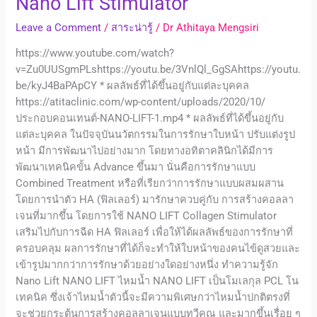
Nano Lift Stimulator
Leave a Comment
/
สาระน่ารู้
/
Dr Athitaya Mengsiri
https://www.youtube.com/watch?
v=Zu0UUSgmPLshttps://youtu.be/3VnlQl_GgSAhttps://youtu.
be/kyJ4BaPApCY * ผลลัพธ์ที่ได้ขึ้นอยู่กับแต่ละบุคคล
https://atitaclinic.com/wp-content/uploads/2020/10/
ประกอบคอนเทนต์-NANO-LIFT-1.mp4 * ผลลัพธ์ที่ได้ขึ้นอยู่กับ
แต่ละบุคคล ในปัจจุบันนวัตกรรมในการรักษาใบหน้า ปรับแต่งรูป
หน้า มีการพัฒนาไปอย่างมาก โดยทางอทิตาคลินิกได้มีการ
พัฒนาเทคนิคขั้น Advance ขึ้นมา นั่นคือการรักษาแบบ
Combined Treatment หรือที่เรียกว่าการรักษาแบบผสมผสาน
โดยการนำตัว HA (ฟิลเลอร์) มารักษาควบคู่กับ การสร้างคอลลา
เจนที่มากขึ้น โดยการใช้ NANO LIFT Collagen Stimulator
เสริมไปกับการฉีด HA ฟิลเลอร์ เพื่อให้ได้ผลลัพธ์ของการรักษาที่
ครอบคลุม ผลการรักษาที่ได้ก็จะทำให้ใบหน้าของคนไข้ดูสวยและ
เข้ารูปมากกว่าการรักษาด้วยอย่างใดอย่างหนึ่ง ทำความรู้จัก
Nano Lift NANO LIFT ไหมน้ำ NANO LIFT เป็นโมเลกุล PCL โน
เทคนิค ซึ่งเจ้าไหมน้ำตัวนี้จะมีความพิเศษกว่าไหมน้ำปกติตรงที่
จะช่วยกระตุ้นการสร้างคอลลาเจนแบบทวีคูณ และมากขึ้นเรื่อย ๆ