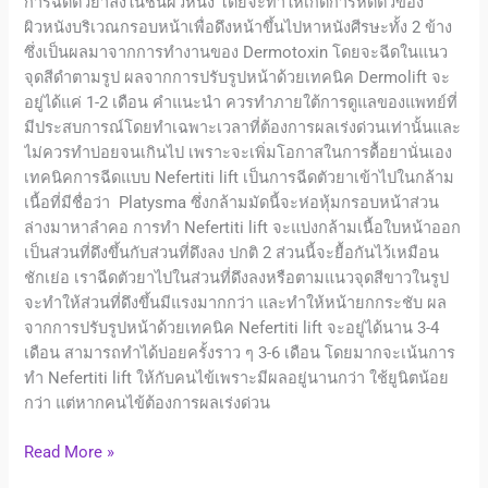
การฉีดตัวยาลงในชั้นผิวหนัง โดยจะทำให้เกิดการหดตัวของ
ผิวหนังบริเวณกรอบหน้าเพื่อดึงหน้าขึ้นไปหาหนังศีรษะทั้ง 2 ข้าง
ซึ่งเป็นผลมาจากการทำงานของ Dermotoxin โดยจะฉีดในแนว
จุดสีดำตามรูป ผลจากการปรับรูปหน้าด้วยเทคนิค Dermolift จะ
อยู่ได้แค่ 1-2 เดือน คำแนะนำ ควรทำภายใต้การดูแลของแพทย์ที่
มีประสบการณ์โดยทำเฉพาะเวลาที่ต้องการผลเร่งด่วนเท่านั้นและ
ไม่ควรทำบ่อยจนเกินไป เพราะจะเพิ่มโอกาสในการดื้อยานั่นเอง
เทคนิคการฉีดแบบ Nefertiti lift เป็นการฉีดตัวยาเข้าไปในกล้าม
เนื้อที่มีชื่อว่า Platysma ซึ่งกล้ามมัดนี้จะห่อหุ้มกรอบหน้าส่วน
ล่างมาหาลำคอ การทำ Nefertiti lift จะแบ่งกล้ามเนื้อใบหน้าออก
เป็นส่วนที่ดึงขึ้นกับส่วนที่ดึงลง ปกติ 2 ส่วนนี้จะยื้อกันไว้เหมือน
ชักเย่อ เราฉีดตัวยาไปในส่วนที่ดึงลงหรือตามแนวจุดสีขาวในรูป
จะทำให้ส่วนที่ดึงขึ้นมีแรงมากกว่า และทำให้หน้ายกกระชับ ผล
จากการปรับรูปหน้าด้วยเทคนิค Nefertiti lift จะอยู่ได้นาน 3-4
เดือน สามารถทำได้บ่อยครั้งราว ๆ 3-6 เดือน โดยมากจะเน้นการ
ทำ Nefertiti lift ให้กับคนไข้เพราะมีผลอยู่นานกว่า ใช้ยูนิตน้อย
กว่า แต่หากคนไข้ต้องการผลเร่งด่วน
Read More »