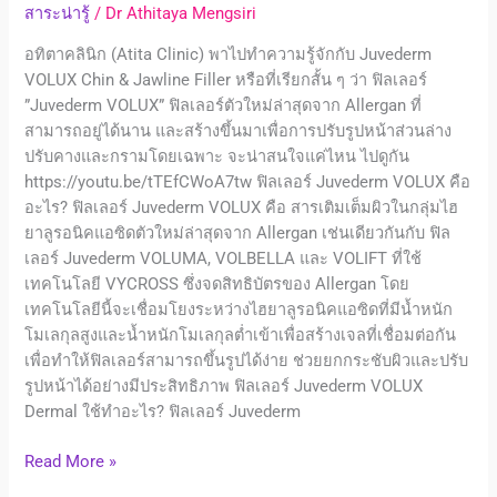
สาระน่ารู้
/
Dr Athitaya Mengsiri
อทิตาคลินิก (Atita Clinic) พาไปทำความรู้จักกับ Juvederm
VOLUX Chin & Jawline Filler หรือที่เรียกสั้น ๆ ว่า ฟิลเลอร์ ​​
”Juvederm VOLUX” ฟิลเลอร์ตัวใหม่ล่าสุดจาก Allergan ที่
สามารถอยู่ได้นาน และสร้างขึ้นมาเพื่อการปรับรูปหน้าส่วนล่าง
ปรับคางและกรามโดยเฉพาะ จะน่าสนใจแค่ไหน ไปดูกัน
https://youtu.be/tTEfCWoA7tw ฟิลเลอร์ Juvederm VOLUX คือ
อะไร? ฟิลเลอร์ Juvederm VOLUX คือ สารเติมเต็มผิวในกลุ่มไฮ
ยาลูรอนิคแอซิดตัวใหม่ล่าสุดจาก Allergan เช่นเดียวกันกับ ฟิล
เลอร์ Juvederm VOLUMA, VOLBELLA และ VOLIFT ที่ใช้
เทคโนโลยี VYCROSS ซึ่งจดสิทธิบัตรของ Allergan โดย
เทคโนโลยีนี้จะเชื่อมโยงระหว่างไฮยาลูรอนิคแอซิดที่มีน้ำหนัก
โมเลกุลสูงและน้ำหนักโมเลกุลต่ำเข้าเพื่อสร้างเจลที่เชื่อมต่อกัน
เพื่อทำให้ฟิลเลอร์สามารถขึ้นรูปได้ง่าย ช่วยยกกระชับผิวและปรับ
รูปหน้าได้อย่างมีประสิทธิภาพ ฟิลเลอร์ Juvederm VOLUX
Dermal ใช้ทำอะไร? ฟิลเลอร์ Juvederm
Read More »