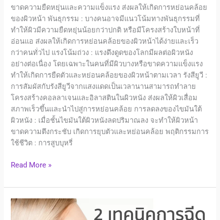
ขาดความยืดหยุ่นและความแข็งแรง ส่งผลให้เกิดการหย่อนคล้อย
ของผิวหน้า พันธุกรรม : บางคนอาจมีแนวโน้มทางพันธุกรรมที่
ทำให้ผิวมีความยืดหยุ่นน้อยกว่าปกติ หรือมีโครงสร้างใบหน้าที่
อ่อนแอ ส่งผลให้เกิดการหย่อนคล้อยของผิวหน้าได้ง่ายและเร็ว
กว่าคนทั่วไป แรงโน้มถ่วง : แรงดึงดูดของโลกมีผลต่อผิวหนัง
อย่างต่อเนื่อง โดยเฉพาะในคนที่มีผิวบางหรือขาดความแข็งแรง
ทำให้เกิดการยืดตัวและหย่อนคล้อยของผิวหน้าตามเวลา รังสียูวี :
การสัมผัสกับรังสียูวีจากแสงแดดเป็นเวลานานสามารถทำลาย
โครงสร้างคอลลาเจนและอิลาสตินในผิวหนัง ส่งผลให้ผิวเสื่อม
สภาพเร็วขึ้นและนำไปสู่การหย่อนคล้อย การลดลงของไขมันใต้
ผิวหนัง : เมื่อชั้นไขมันใต้ผิวหนังลดปริมาณลง จะทำให้ผิวหน้า
ขาดความตึงกระชับ เกิดการยุบตัวและหย่อนคล้อย พฤติกรรมการ
ใช้ชีวิต : การสูบบุหรี่
Read More »
เทคนิค
การ