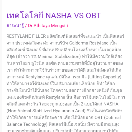
เทค
เทคโลโลยี NASHA VS OBT
โลโล
สาระน่ารู้
/
Dr Athitaya Mengsiri
ยี
NASHA
RESTYLANE FILLER ผลิตภัณฑ์ฟิลเลอร์ที่จะแนะนำ เป็นฟิลเลอร์
VS
จาก ประเทศสวีเดน ค่ะ จากบริษัท Galderma Restylane เป็น
OBT
ผลิตภัณฑ์ ฟิลเลอร์ ที่ผ่านปรับเปลี่ยนโครงสร้างทางโมเลกุลน้อย
ที่สุด (ต่ำกว่า 1% Minimal Stabilization) ทําให้มีความใกล้เคียง
กับ สารไฮยา ลูโรนิค แอซิด ตามธรรมชาติที่มีอยู่ในร่ายกายของ
เรา ทําให้สามารถใช้กับร่างกายของเราได้ดี และไม่ส่งผลให้เกิด
อาการแพ้ Restylane คุณสมบัติในการยกผิว (Lifting Capacity)
ทําให้สามารถใช้ฟิลเลอร์ในปริมาณเพียงเล็กน้อย ก็ทําให้ยก
กระชับใบหน้าได้นั่นเอง โดยความแตกต่างอีกอย่างหนึ่งที่เป็นจุด
เด่นของตัวผลิตภัณฑ์ Restylane นั้น คือการใช้เทคโนโลยีใน การ
ผลิตที่แตกต่างกัน โดยจะถูกแบ่งออกเป็น 2 แบบได้แก่ NASHA
(Non-Animal Stabilized Hyaluronic Acid) ซึ่งเป็นเทคนิคพิเศษ
ทําให้เกิดอาการแพ้หรือระคาย เคืองได้น้อยมาก OBT (Optimal
Balance Technology) ฟิลเลอร์มีเนื้อเจลนิ่ม มีความยืดหยุ่นสูง
สามารถช่วยเติมเต็มและ ปรับรูปหน้าให้สวยละมุนสมานไปกับ