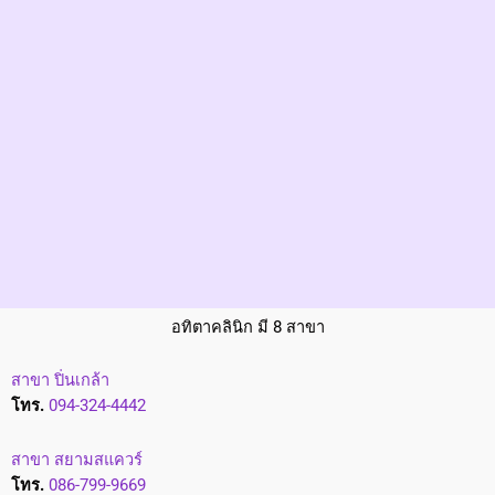
k
a
m
A
t
i
t
a
c
l
i
n
i
อทิตาคลินิก มี 8 สาขา
c
สาขา ปิ่นเกล้า
โทร.
094-324-4442
สาขา สยามสแควร์
โทร.
086-799-9669