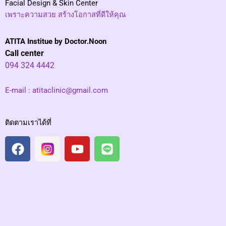
Facial Design & Skin Center
เพราะความสวย สร้างโอกาสที่ดีให้คุณ
ATITA Institue by Doctor.Noon
Call center
094 324 4442
E-mail :
atitaclinic@gmail.com
ติดตามเราได้ที่
F
I
Y
L
a
n
o
i
c
s
u
n
e
t
t
e
b
a
u
o
g
b
o
r
e