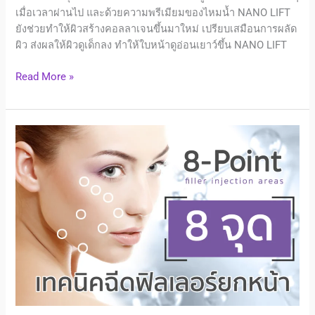
เมื่อเวลาผ่านไป และด้วยความพรีเมียมของไหมน้ำ NANO LIFT
ยังช่วยทำให้ผิวสร้างคอลลาเจนขึ้นมาใหม่ เปรียบเสมือนการผลัด
ผิว ส่งผลให้ผิวดูเด็กลง ทำให้ใบหน้าดูอ่อนเยาว์ขึ้น NANO LIFT
Read More »
8
–
Point
Lift
เทคนิค
การ
ฉีด
ฟิล
เลอ
ร์
ยก
หน้า